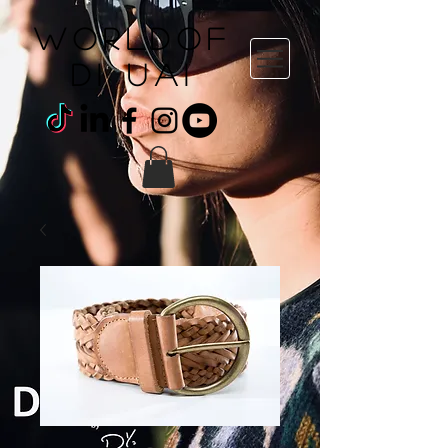
WORLDOF
DI uai