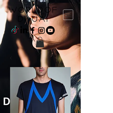
WORLDOF
DI uai